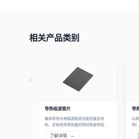
相关产品类别
导热吸波垫片
导
界面材料，广
兼具导热与电磁波吸收功能的复合材
以
片间的空气间
料，在有效传导热量的同时吸收特定频
物
导路径，适用
段的电磁干扰，为高功率、高频率电子
时
了解详情
理。
设备提供热管理与电磁兼容一体化解决
器