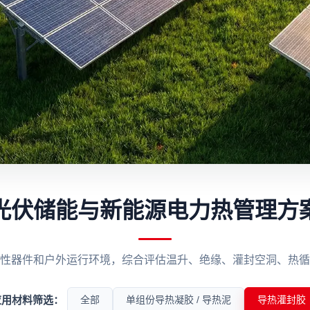
光伏储能与新能源电力热管理方
性器件和户外运行环境，综合评估温升、绝缘、灌封空洞、热循
应用材料筛选：
全部
单组份导热凝胶 / 导热泥
导热灌封胶