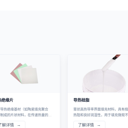
热绝缘片
导热硅脂
高导热绝缘基材（如陶瓷填充聚合
膏状高热导率界面填充材料，具有
）制成的片状材料，在传递热量的同
热阻和良好润湿性，用于填充微观
提供可靠电气绝缘，广泛应用于功率
则表面，是实现芯片与散热器间最
了解详情
了解详情
件、电源模块、电机控制等需绝缘散
接触的经典选择。