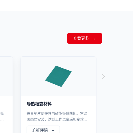
查看更多
导热相变材料
石墨烯导热
极低
兼具垫片便捷性与硅脂极低热阻。常温
石墨烯导热垫
不规
固态易安装，达到工作温度后相变软
柔韧、耐极端
优热
化，完美填补微观缝隙。专攻 CPU/GPU
设备。
了解详情
了解详情
等高算力芯片的瞬时高温散热。