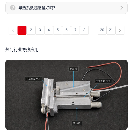
导热系数越高越好吗？
1
2
3
4
5
6
7
8
...
20
21
热门行业导热应用