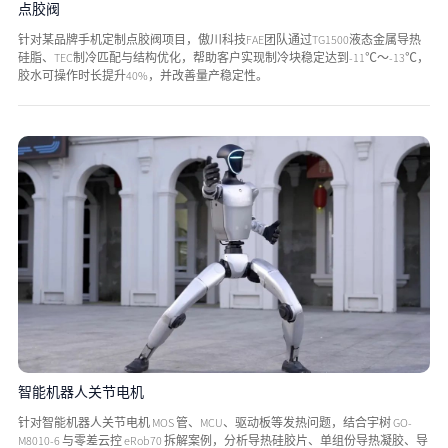
点胶阀
针对某品牌手机定制点胶阀项目，傲川科技FAE团队通过TG1500液态金属导热
硅脂、TEC制冷匹配与结构优化，帮助客户实现制冷块稳定达到-11℃～-13℃，
胶水可操作时长提升40%，并改善量产稳定性。
智能机器人关节电机
针对智能机器人关节电机 MOS 管、MCU、驱动板等发热问题，结合宇树 GO-
M8010-6 与零差云控 eRob70 拆解案例，分析导热硅胶片、单组份导热凝胶、导