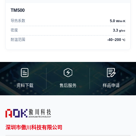
TM500
导热系数
5.0
W/m·K
密度
3.3
g/cc
耐温范围
-40~200
°C
资料下载
售后服务
样品申请
深圳市傲川科技有限公司