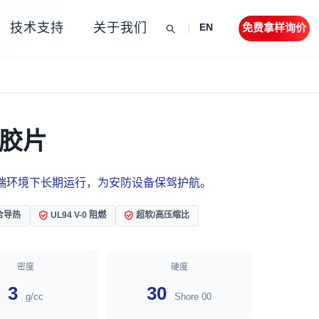
技术支持
关于我们
免费拿样询价
EN
硅胶片
端环境下长期运行，为安防设备保驾护航。
合导热
UL94 V-0 阻燃
超软/高压缩比
密度
硬度
3
30
g/cc
Shore 00