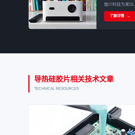
傲川科技为某D
导热界面材料方
了解详情
源及DMD芯片
主控降温15°
题，提升设备整
导热硅胶片相关技术文章
TECHNICAL RESOURCES