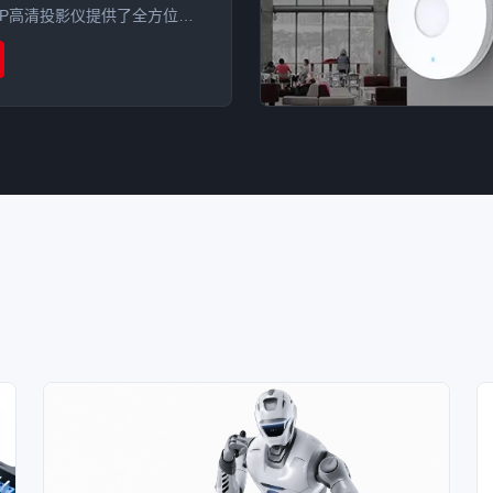
LP高清投影仪提供了全方位的
案。通过在主控芯片、LED光
处应用高导热硅胶片，成功实现
C，有效解决光衰及运行稳定性问
体寿命。