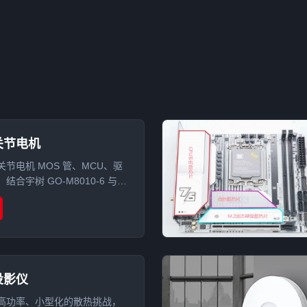
关节电机
节电机 MOS 管、MCU、驱
合宇树 GO-M8010-6 与零
70 拆解案例，分析导热硅胶片、
、导热泥在关节电机散热中的
投影仪
高功率、小型化的散热挑战，