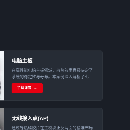
电脑主板
在高性能电脑主板领域，散热效率直接决定了
系统的稳定性与寿命。本案例深入解析了七彩
虹CVN B760I登陆舰主板如何通过集成的高性
了解详情
能导热硅胶片，构建起一套全方位的散热防御
体系。
无线接入点(AP)
通过导热硅胶片在主模块正反两面的精准布局