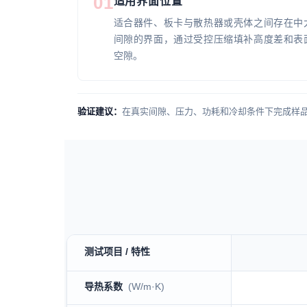
01
适用界面位置
适合器件、板卡与散热器或壳体之间存在中
间隙的界面，通过受控压缩填补高度差和表
空隙。
验证建议：
在真实间隙、压力、功耗和冷却条件下完成样品
测试项目 / 特性
TP300系列 technical specification table
导热系数
(W/m·K)