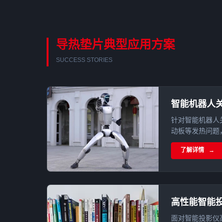
导热垫片典型应用方案
SUCCESS STORIES
智能机器人
针对智能机器人关
动板等发热问题，结
差云控 eRob
了解详情
单组份导热凝胶
应用。
高性能智能
面对智能投影仪