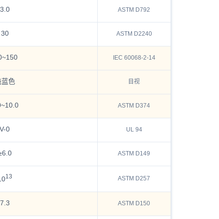
3.0
ASTM D792
30
ASTM D2240
0~150
IEC 60068-2-14
浅蓝色
目视
0~10.0
ASTM D374
V-0
UL 94
≥6.0
ASTM D149
13
ASTM D257
10
7.3
ASTM D150