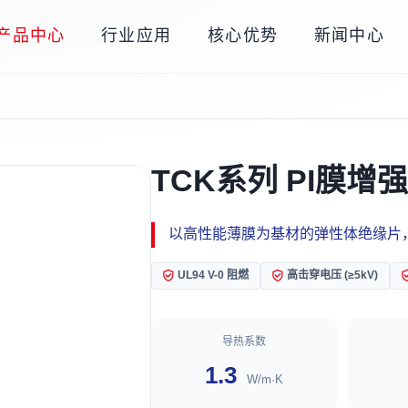
产品中心
行业应用
核心优势
新闻中心
TCK系列 PI膜
以高性能薄膜为基材的弹性体绝缘片
UL94 V-0 阻燃
高击穿电压 (≥5kV)
导热系数
1.3
W/m·K