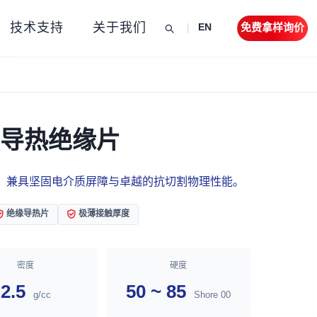
技术支持
关于我们
免费拿样询价
EN
增强导热绝缘片
，兼具坚固电介质屏障与卓越的抗切割物理性能。
绝缘导热片
极薄接触厚度
密度
硬度
2.5
50 ~ 85
g/cc
Shore 00