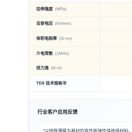
拉伸强度
(MPa)
击穿电压
(kV/mm)
体积电阻率
(Ω·cm)
介电常数
(1MHz)
扭力值
(N·m)
TDS 技术规格书
行业客户应用反馈
“以特殊薄膜为基材的高性能弹性体绝缘材料