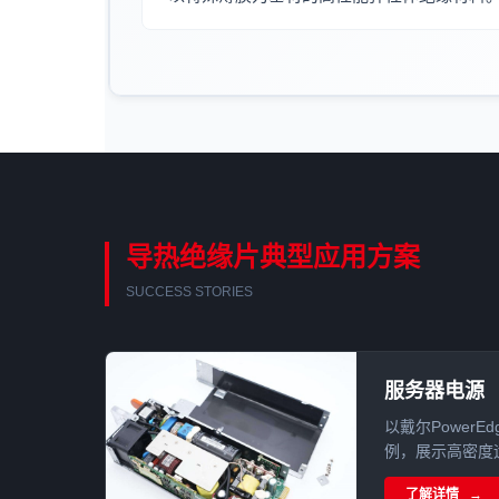
导热绝缘片典型应用方案
SUCCESS STORIES
服务器电源
以戴尔PowerE
例，展示高密度
绝缘片的复合应
了解详情