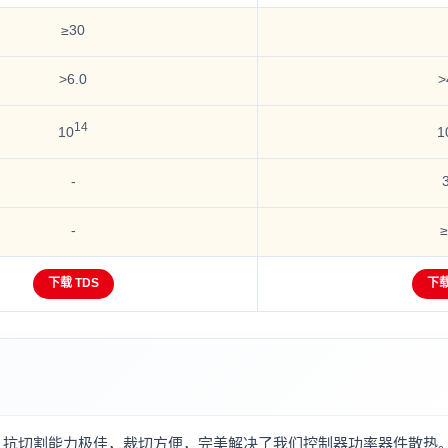
≥30
>6.0
>
14
10
1
-
-
下载 TDS
下载
。抗切割能力极佳，裁切方便，完美解决了我们控制器功率器件散热。