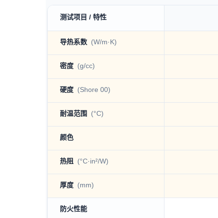
测试项目 / 特性
TCK系列 technical specification table
导热系数
(W/m·K)
密度
(g/cc)
硬度
(Shore 00)
耐温范围
(°C)
颜色
热阻
(°C·in²/W)
厚度
(mm)
防火性能