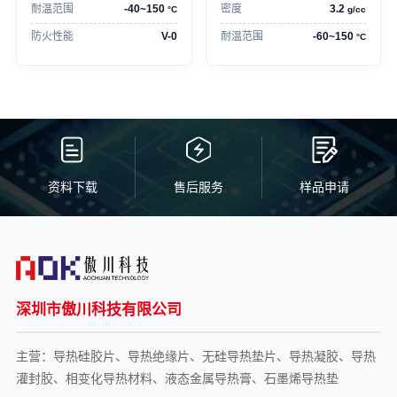
耐温范围
-40~150
密度
3.2
°C
g/cc
防火性能
V-0
耐温范围
-60~150
°C
资料下载
售后服务
样品申请
深圳市傲川科技有限公司
主营：导热硅胶片、导热绝缘片、无硅导热垫片、导热凝胶、导热
灌封胶、相变化导热材料、液态金属导热膏、石墨烯导热垫