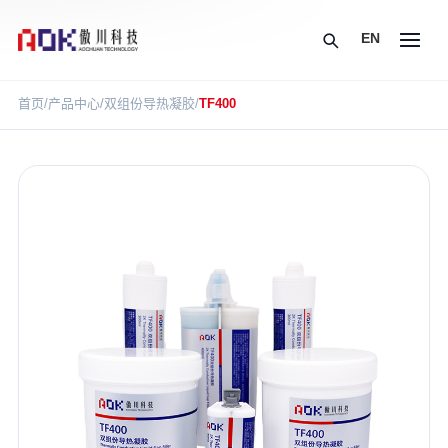
EN
首页
/
产品中心
/
双组份导热凝胶
/
TF400