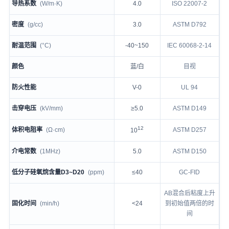
导热系数
(W/m·K)
4.0
ISO 22007-2
密度
(g/cc)
3.0
ASTM D792
耐温范围
(°C)
-40~150
IEC 60068-2-14
颜色
蓝/白
目视
防火性能
V-0
UL 94
击穿电压
(kV/mm)
≥5.0
ASTM D149
12
体积电阻率
(Ω·cm)
ASTM D257
10
介电常数
(1MHz)
5.0
ASTM D150
低分子硅氧烷含量D3~D20
(ppm)
≤40
GC-FID
AB混合后粘度上升
固化时间
(min/h)
<24
到初始值两倍的时
间