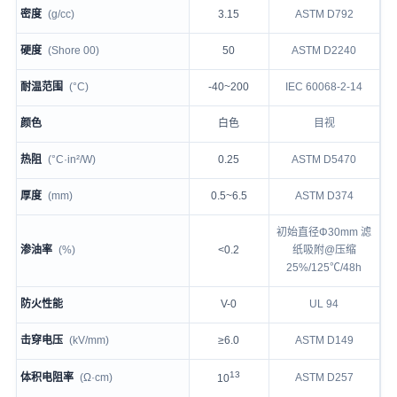
密度
(g/cc)
3.15
ASTM D792
硬度
(Shore 00)
50
ASTM D2240
耐温范围
(°C)
-40~200
IEC 60068-2-14
颜色
白色
目视
热阻
(°C·in²/W)
0.25
ASTM D5470
厚度
(mm)
0.5~6.5
ASTM D374
初始直径Φ30mm 滤
渗油率
(%)
<0.2
纸吸附@压缩
25%/125℃/48h
防火性能
V-0
UL 94
击穿电压
(kV/mm)
≥6.0
ASTM D149
13
体积电阻率
(Ω·cm)
ASTM D257
10