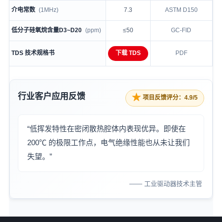
介电常数
(1MHz)
7.3
ASTM D150
低分子硅氧烷含量D3~D20
(ppm)
≤50
GC-FID
TDS 技术规格书
下载 TDS
PDF
行业客户应用反馈
★
项目反馈评分：4.9/5
“低挥发特性在密闭散热腔体内表现优异。即使在
200℃ 的极限工作点，电气绝缘性能也从未让我们
失望。”
—— 工业驱动器技术主管