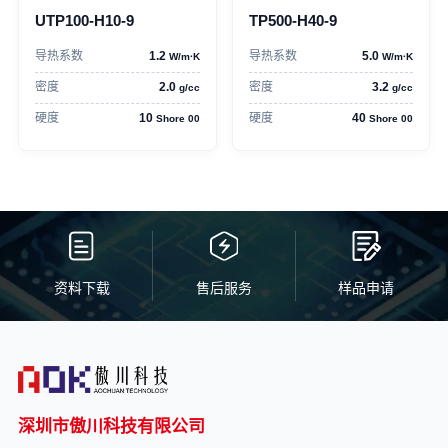
UTP100-H10-9
TP500-H40-9
导热系数
1.2
导热系数
5.0
W/m·K
W/m·K
密度
2.0
密度
3.2
g/cc
g/cc
硬度
10
硬度
40
Shore 00
Shore 00
资料下载
售后服务
样品申请
深圳市傲川科技有限公司