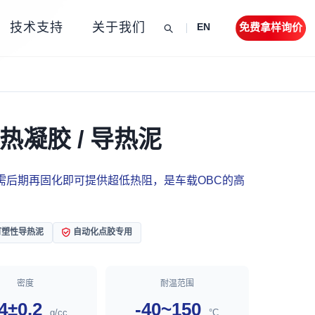
技术支持
关于我们
免费拿样询价
EN
导热凝胶 / 导热泥
需后期再固化即可提供超低热阻，是车载OBC的高
可塑性导热泥
自动化点胶专用
密度
耐温范围
.4±0.2
-40~150
g/cc
°C