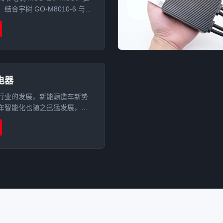
合宇树 GO-M8010-6 与零
70 拆解案例，分析导热硅胶片、
、导热泥在关节电机散热中的
电器
行业的发展，新能源造车新势
车智能化也随之迅猛发展，科
汽车电子。