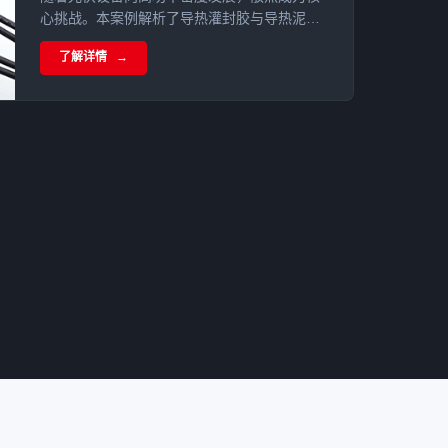
心挑战。本案例解析了导热灌封胶与导热泥在
450W光伏优化器中的协同应用，通过全方位
了解详情
灌封与精准界面传热，实现散热率提升20%且
核心MOS管降温超10°C，显著增强了光伏产品
的户外环境适应性。