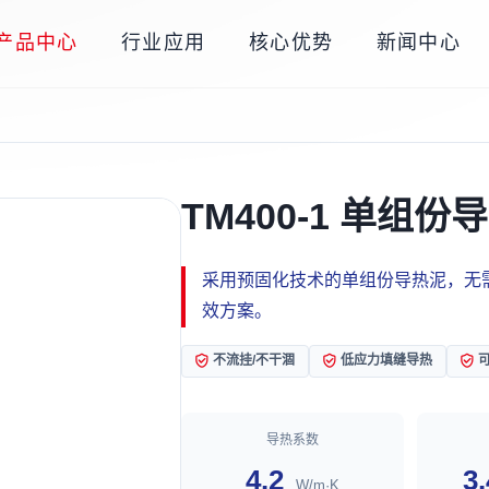
产品中心
行业应用
核心优势
新闻中心
TM400-1 单组份
采用预固化技术的单组份导热泥，无
效方案。
不流挂/不干涸
低应力填缝导热
导热系数
4.2
3
W/m·K