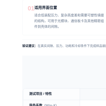
01
适用界面位置
适合低装配压力、复杂高度差和需要可塑性填缝
的结构，可用于光模块、通信板卡及其他精密组
件到壳体的间隙。
验证建议：
在真实间隙、压力、功耗和冷却条件下完成样品装
测试项目 / 特性
TM400-1 technical specification table
导热系数
(W/m·K)