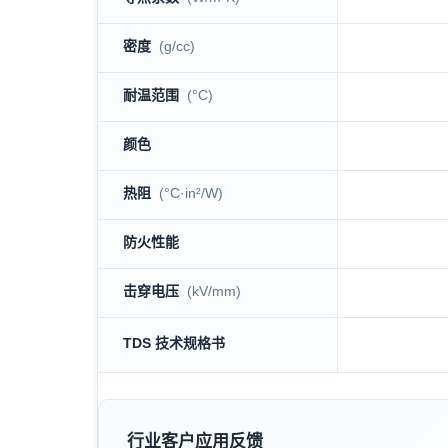
密度
(g/cc)
耐温范围
(°C)
颜色
热阻
(°C·in²/W)
防火性能
击穿电压
(kV/mm)
TDS 技术规格书
行业客户应用反馈