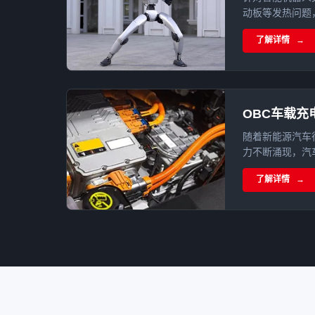
动板等发热问题，结
差云控 eRob
了解详情
单组份导热凝胶
应用。
OBC车载充
随着新能源汽车
力不断涌现，汽
技公司纷纷布局
了解详情