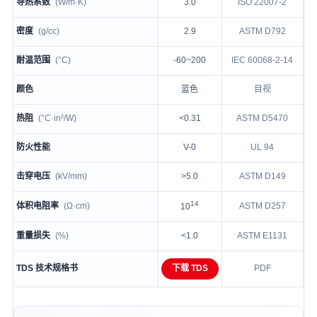
导热系数
(W/m·K)
3.0
ISO 22007-2
密度
(g/cc)
2.9
ASTM D792
耐温范围
(°C)
-60~200
IEC 60068-2-14
颜色
蓝色
目视
热阻
(°C·in²/W)
<0.31
ASTM D5470
防火性能
V-0
UL 94
击穿电压
(kV/mm)
>5.0
ASTM D149
14
体积电阻率
(Ω·cm)
ASTM D257
10
重量损失
(%)
<1.0
ASTM E1131
TDS 技术规格书
下载 TDS
PDF