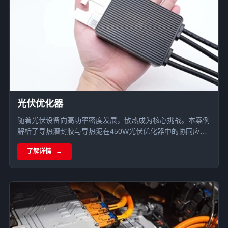
光伏优化器
随着光伏设备向高功率密度发展，散热成为核心挑战。本案例
解析了导热灌封胶与导热泥在450W光伏优化器中的协同应
用，通过全方位灌封与精准界面传热，实现散热率提升20%且
了解详情
核心MOS管降温超10°C，显著增强了光伏产品的户外环境适
应性。