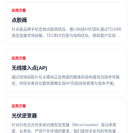
应用方案
点胶阀
针对某品牌手机定制点胶阀项目，傲川科技FAE团队通过TG1500
液态金属导热硅脂、TEC制冷匹配与结构优化，帮助客户实现制
冷块稳定达到-11℃～-13℃，胶水可操作时长提升40%，并改善
量产稳定性。
应用方案
无线接入点(AP)
通过导热硅胶片在主模块正反两面的精准布局构建双向热传导路
径，并结合差异化散热策略实现AP的高效热管理与成本平衡。
应用方案
光伏逆变器
针对分布式光伏系统对微型逆变器（Micro-Inverter）高功率密
度、长寿命、严苛户外环境的要求，我们提供全系列的导热灌封