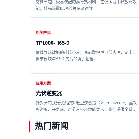
韧性卓越且极易装配的高导热材料，在低压力下释放高效
能，让高热量BGA芯片冷静运转。
相关产品
TP1000-H65-9
巅峰导热效能的硅胶垫片，表面弱粘性且低渗油，是电压
调节模块与ASIC芯片的强力拍档。
应用方案
光伏逆变器
针对分布式光伏系统对微型逆变器（Micro-Inverter）高功
率密度、长寿命、严苛户外环境的要求，我们提供全系列
的导热灌封胶解决方案，旨在提升设备可靠性并优化散热
效率。
热门新闻