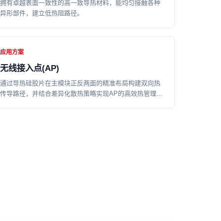
拥有卓越表面一致性的高一致导热材料，能均匀接触各种
异形部件，建立低热阻路径。
应用方案
无线接入点(AP)
通过导热硅胶片在主模块正反两面的精准布局构建双向热
传导路径，并结合差异化散热策略实现AP的高效热管理与
成本平衡。