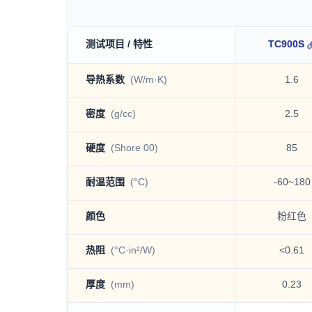
测试项目 / 特性
TC900S
TC系列 technical specification table
导热系数
(W/m·K)
1.6
密度
(g/cc)
2.5
硬度
(Shore 00)
85
耐温范围
(°C)
-60~180
颜色
粉红色
热阻
(°C·in²/W)
<0.61
厚度
(mm)
0.23