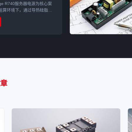
dge R740服务器电源为核心案
运算环境下，通过导热硅脂与
用，实现电源模块热效率突破
深度优化。
文章