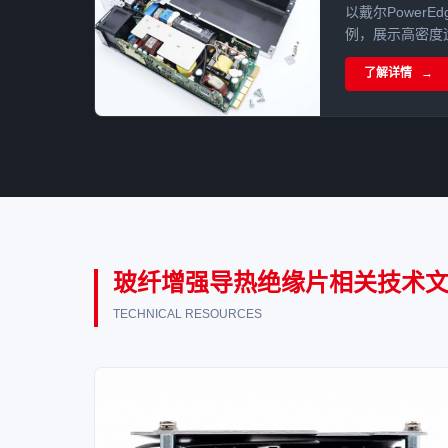
以戴尔PowerE
例，展示高密度
绝缘片的复合应
了解详情
与系统稳定性的
玻纤增强导热绝缘片相关技术
TECHNICAL RESOURCES