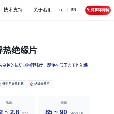
技术支持
关于我们
免费拿样询价
EN
导热绝缘片
有卓越的抗切割物理强度，即使在低压力下也能保
低热阻导热材料
绝缘导热片
密度
硬度
2 ~ 2.8
85 ~ 90
g/cc
Shore 00