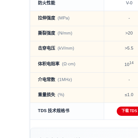
防火性能
V-0
拉伸强度
(MPa)
-
撕裂强度
(N/mm)
>20
击穿电压
(kV/mm)
>5.5
14
体积电阻率
(Ω·cm)
10
介电常数
(1MHz)
-
重量损失
(%)
≤1.0
TDS 技术规格书
下载 TDS