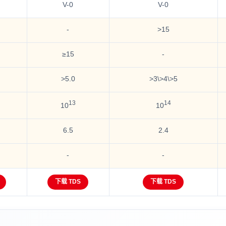
V-0
V-0
-
>15
≥15
-
>5.0
>3\>4\>5
13
14
10
10
6.5
2.4
-
-
下载 TDS
下载 TDS