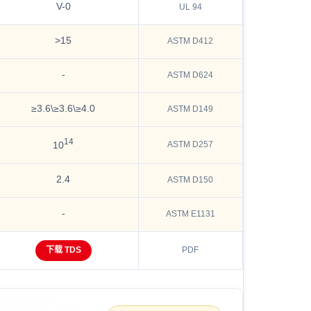
V-0
UL 94
>15
ASTM D412
-
ASTM D624
≥3.6\≥3.6\≥4.0
ASTM D149
14
ASTM D257
10
2.4
ASTM D150
-
ASTM E1131
下载 TDS
PDF