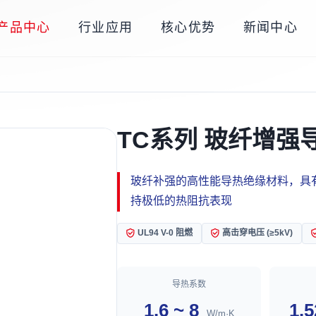
产品中心
行业应用
核心优势
新闻中心
TC系列 玻纤增强
玻纤补强的高性能导热绝缘材料，具
持极低的热阻抗表现
UL94 V-0 阻燃
高击穿电压 (≥5kV)
导热系数
1.6 ~ 8
1.5
W/m·K