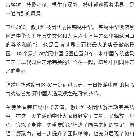
古榕树，枝繁叶茂，根生在深圳，枝叶却遮蔽着港界，是
一道特别的风景。
下午3:00，傲川科技团队前往锦绣中华。 锦绣中华微缩景
区是中华五千年历史文化和九百六十万平方公里锦绣河山
的荟萃和缩影，也是目前世界上面积最大的实景微缩景
区， 82个景点均按照中国版图位置分布，将中国传统盆景
工艺与现代园林艺术完美的结合在一起，堪称中国园林艺
术的典范。
锦绣中华微缩景区以“一步迈进历史，一日畅游中国”的恢弘
气势被誉为“开中国人造景观之先河”的杰作。
在傍晚看完锦绣中华表演，傲川科技团队游活动完美结
束，在这一天的活动中让大家既欣赏了美景，又释放了身
心，锻炼了身体，更重要的是增进了同事之间的情谊，增
强了凝聚力，进一步提升了团队精神，也充分展现了傲川