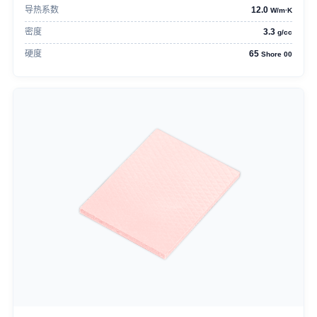
导热系数
12.0
W/m·K
密度
3.3
g/cc
硬度
65
Shore 00