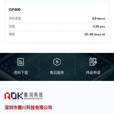
GF400
导热系数
4.0
W/m·K
密度
3.15
g/cc
硬度
15~30
Shore 00
资料下载
售后服务
样品申请
深圳市傲川科技有限公司