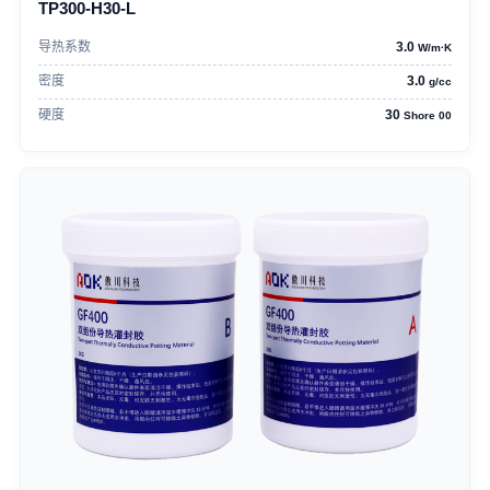
TP300-H30-L
导热系数
3.0
W/m·K
密度
3.0
g/cc
硬度
30
Shore 00